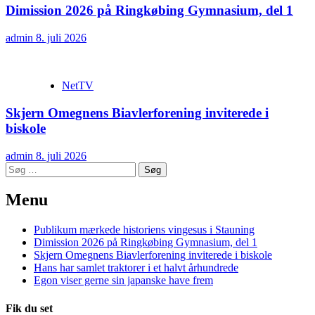
Dimission 2026 på Ringkøbing Gymnasium, del 1
admin
8. juli 2026
NetTV
Skjern Omegnens Biavlerforening inviterede i
biskole
admin
8. juli 2026
Søg
efter:
Menu
Publikum mærkede historiens vingesus i Stauning
Dimission 2026 på Ringkøbing Gymnasium, del 1
Skjern Omegnens Biavlerforening inviterede i biskole
Hans har samlet traktorer i et halvt århundrede
Egon viser gerne sin japanske have frem
Fik du set