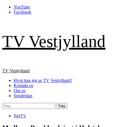
Skip
YouTube
to
Facebook
content
TV Vestjylland
Primary
TV Vestjylland
Menu
Hvor kan jeg se TV Vestjylland?
Kontakt os
Om os
Sendeplan
Søg
efter:
NetTV