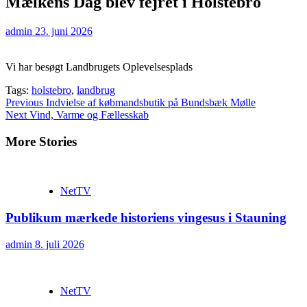
Mælkens Dag blev fejret i Holstebro
admin
23. juni 2026
Vi har besøgt Landbrugets Oplevelsesplads
Tags:
holstebro
,
landbrug
Continue
Previous
Indvielse af købmandsbutik på Bundsbæk Mølle
Next
Vind, Varme og Fællesskab
Reading
More Stories
NetTV
Publikum mærkede historiens vingesus i Stauning
admin
8. juli 2026
NetTV